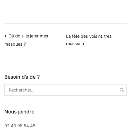
Navigation
Où dois-je jeter mes
La fête des voisins très
réussie
masques ?
de
l’article
Besoin d’aide ?
Rechercher :
Nous joindre
02 43 95 54 48